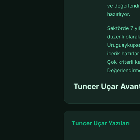
ve değerlendi
hazırlıyor.
Sektörde 7 yı
düzenli olara
Uruguaykupasi
içerik hazırlar
Çok kriterli ka
Değerlendirme
Tuncer Uçar Avanta
Tuncer Uçar Yazıları