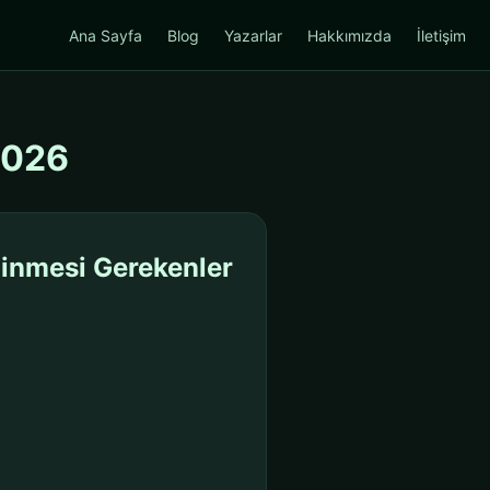
Ana Sayfa
Blog
Yazarlar
Hakkımızda
İletişim
2026
linmesi Gerekenler