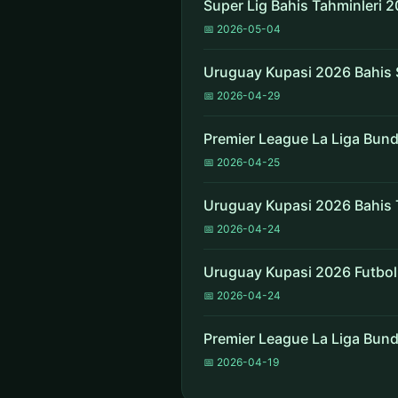
Super Lig Bahis Tahminleri 2
📅 2026-05-04
Uruguay Kupasi 2026 Bahis S
📅 2026-04-29
Premier League La Liga Bund
📅 2026-04-25
Uruguay Kupasi 2026 Bahis T
📅 2026-04-24
Uruguay Kupasi 2026 Futbol Is
📅 2026-04-24
Premier League La Liga Bund
📅 2026-04-19