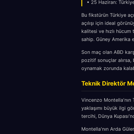
• 25 Haziran: Türkiy
Bu fikstürün Türkiye aç
açılışı için ideal görünü
kalitesi ve hızlı hücum
sahip. Güney Amerika ek
Son maç olan ABD karşı
pozitif sonuçlar alırsa
oynamak zorunda kalabi
Teknik Direktör Mo
Vincenzo Montella'nın T
yaklaşımı büyük ilgi g
tercihi, Dünya Kupası'
Montella'nın Arda Güler'