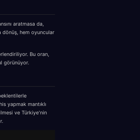
nsını aratmasa da,
na dönüş, hem oyuncular
endiriliyor. Bu oran,
ul görünüyor.
eklentilerle
his yapmak mantıklı
ilmesi ve Türkiye'nin
r.