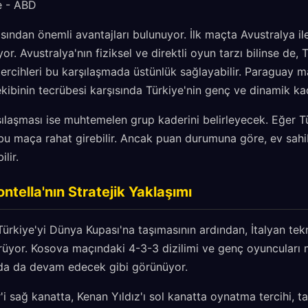
e - ABD
ısından önemli avantajları bulunuyor. İlk maçta Avustralya il
yor. Avustralya'nın fiziksel ve direktli oyun tarzı bilinse de, 
 tercihleri bu karşılaşmada üstünlük sağlayabilir. Paraguay m
ibinin tecrübesi karşısında Türkiye'nin genç ve dinamik ka
laşması ise muhtemelen grup kaderini belirleyecek. Eğer Tü
, bu maça rahat girebilir. Ancak puan durumuna göre, ev sahi
lir.
ntella'nın Stratejik Yaklaşımı
ürkiye'yi Dünya Kupası'na taşımasının ardından, İtalyan tek
örüyor. Kosova maçındaki 4-3-3 dizilimi ve genç oyuncuları
nda da devam edecek gibi görünüyor.
i sağ kanatta, Kenan Yıldız'ı sol kanatta oynatma tercihi, ta