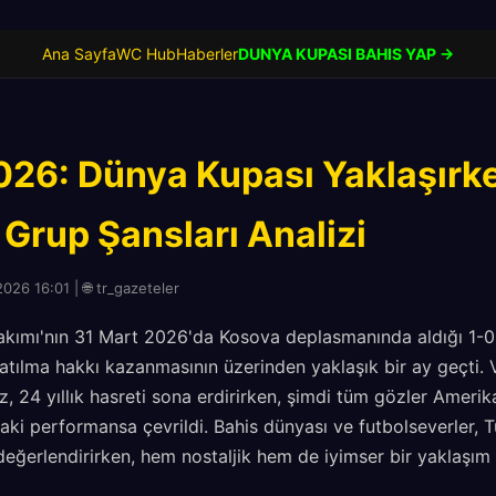
Ana Sayfa
WC Hub
Haberler
DUNYA KUPASI BAHIS YAP →
026: Dünya Kupası Yaklaşırk
 Grup Şansları Analizi
026 16:01 | 🌐 tr_gazeteler
Takımı'nın 31 Mart 2026'da Kosova deplasmanında aldığı 1-0'
atılma hakkı kazanmasının üzerinden yaklaşık bir ay geçti.
, 24 yıllık hasreti sona erdirirken, şimdi tüm gözler Amerika
i performansa çevrildi. Bahis dünyası ve futbolseverler, T
değerlendirirken, hem nostaljik hem de iyimser bir yaklaşım s