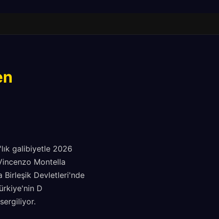
en
lık galibiyetle 2026
 Vincenzo Montella
 Birleşik Devletleri'nde
ürkiye'nin D
ergiliyor.