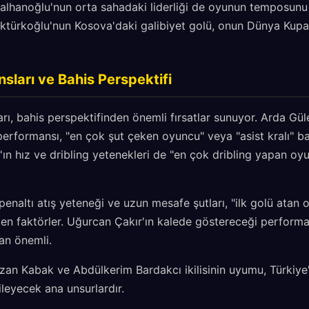
alhanoğlu'nun orta sahadaki liderliği de oyunun temposun
ktürkoğlu'nun Kosova'daki galibiyet golü, onun Dünya Kupa
ları ve Bahis Perspektifi
arı, bahis perspektifinden önemli fırsatlar sunuyor. Arda Gül
 performansı, "en çok şut çeken oyuncu" veya "asist kralı" b
z'ın hız ve dribling yetenekleri de "en çok dribling yapan oy
naltı atış yeteneği ve uzun mesafe şutları, "ilk golü atan 
ken faktörler. Uğurcan Çakır'ın kalede göstereceği performa
dan önemli.
zan Kabak ve Abdülkerim Bardakcı ikilisinin uyumu, Türkiye'
leyecek ana unsurlardır.