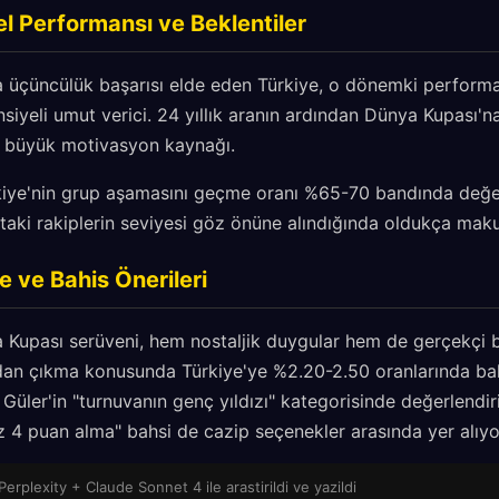
el Performansı ve Beklentiler
üçüncülük başarısı elde eden Türkiye, o dönemki performa
iyeli umut verici. 24 yıllık aranın ardından Dünya Kupası'
n büyük motivasyon kaynağı.
rkiye'nin grup aşamasını geçme oranı %65-70 bandında değerl
ptaki rakiplerin seviyesi göz önüne alındığında oldukça mak
 ve Bahis Önerileri
 Kupası serüveni, hem nostaljik duygular hem de gerçekçi b
ndan çıkma konusunda Türkiye'ye %2.20-2.50 oranlarında ba
Güler'in "turnuvanın genç yıldızı" kategorisinde değerlendir
 4 puan alma" bahsi de cazip seçenekler arasında yer alıyo
Perplexity + Claude Sonnet 4 ile arastirildi ve yazildi