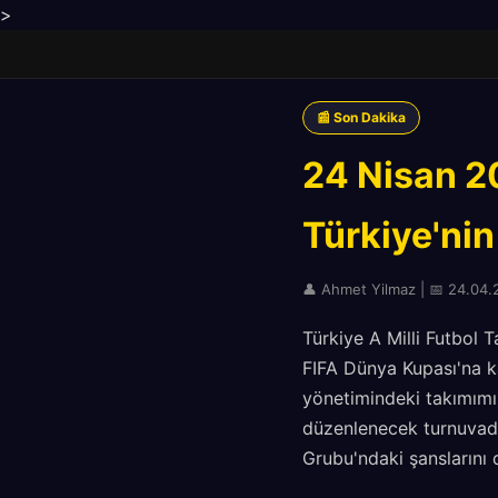
>
📰 Son Dakika
24 Nisan 2
Türkiye'nin
👤 Ahmet Yilmaz | 📅 24.04.2
Türkiye A Milli Futbol 
FIFA Dünya Kupası'na k
yönetimindeki takımımız
düzenlenecek turnuvadak
Grubu'ndaki şanslarını 