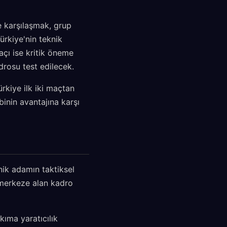
e karşılaşmak, grup
Türkiye'nin teknik
açı ise kritik öneme
drosu test edilecek.
rkiye ilk iki maçtan
binin avantajına karşı
nik adamın taktiksel
 merkeze alan kadro
kıma yaratıcılık