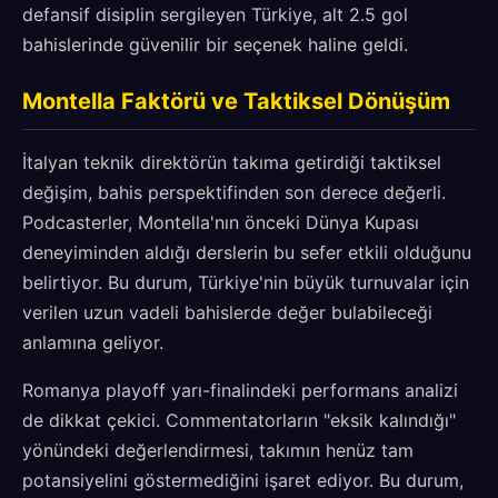
defansif disiplin sergileyen Türkiye, alt 2.5 gol
bahislerinde güvenilir bir seçenek haline geldi.
Montella Faktörü ve Taktiksel Dönüşüm
İtalyan teknik direktörün takıma getirdiği taktiksel
değişim, bahis perspektifinden son derece değerli.
Podcasterler, Montella'nın önceki Dünya Kupası
deneyiminden aldığı derslerin bu sefer etkili olduğunu
belirtiyor. Bu durum, Türkiye'nin büyük turnuvalar için
verilen uzun vadeli bahislerde değer bulabileceği
anlamına geliyor.
Romanya playoff yarı-finalindeki performans analizi
de dikkat çekici. Commentatorların "eksik kalındığı"
yönündeki değerlendirmesi, takımın henüz tam
potansiyelini göstermediğini işaret ediyor. Bu durum,