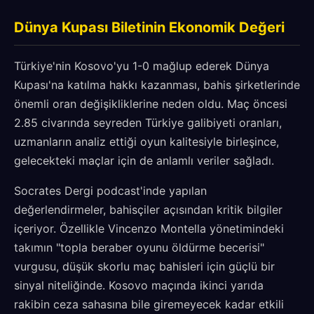
Dünya Kupası Biletinin Ekonomik Değeri
Türkiye'nin Kosovo'yu 1-0 mağlup ederek Dünya
Kupası'na katılma hakkı kazanması, bahis şirketlerinde
önemli oran değişikliklerine neden oldu. Maç öncesi
2.85 civarında seyreden Türkiye galibiyeti oranları,
uzmanların analiz ettiği oyun kalitesiyle birleşince,
gelecekteki maçlar için de anlamlı veriler sağladı.
Socrates Dergi podcast'inde yapılan
değerlendirmeler, bahisçiler açısından kritik bilgiler
içeriyor. Özellikle Vincenzo Montella yönetimindeki
takımın "topla beraber oyunu öldürme becerisi"
vurgusu, düşük skorlu maç bahisleri için güçlü bir
sinyal niteliğinde. Kosovo maçında ikinci yarıda
rakibin ceza sahasına bile giremeyecek kadar etkili