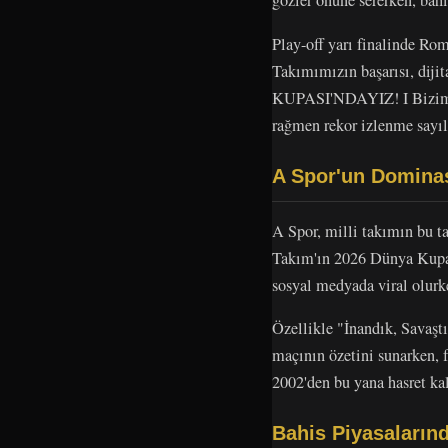
gözler önüne sererken, bahi
Play-off yarı finalinde Ro
Takımımızın başarısı, dij
KUPASI'NDAYIZ! I Bizim Ço
rağmen rekor izlenme sayıla
A Spor'un Dominas
A Spor, milli takımın bu tar
Takım'ın 2026 Dünya Ku
sosyal medyada viral olurke
Özellikle "İnandık, Savaşt
maçının özetini sunarken, f
2002'den bu yana hasret ka
Bahis Piyasaların