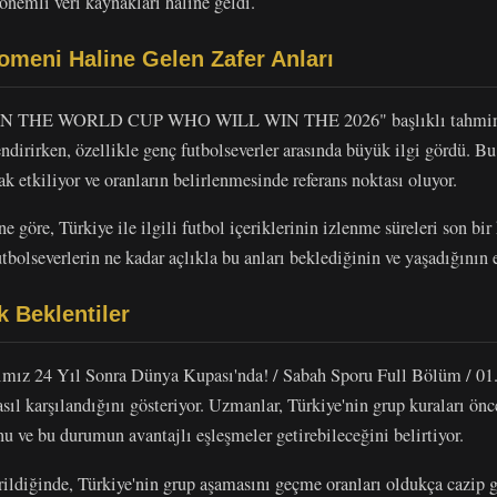
 önemli veri kaynakları haline geldi.
meni Haline Gelen Zafer Anları
e IN THE WORLD CUP WHO WILL WIN THE 2026" başlıklı tahmin v
ndirirken, özellikle genç futbolseverler arasında büyük ilgi gördü. Bu
ak etkiliyor ve oranların belirlenmesinde referans noktası oluyor.
e göre, Türkiye ile ilgili futbol içeriklerinin izlenme süreleri son b
utbolseverlerin ne kadar açlıkla bu anları beklediğinin ve yaşadığının e
 Beklentiler
mız 24 Yıl Sonra Dünya Kupası'nda! / Sabah Sporu Full Bölüm / 01
sıl karşılandığını gösteriyor. Uzmanlar, Türkiye'nin grup kuraları önc
u ve bu durumun avantajlı eşleşmeler getirebileceğini belirtiyor.
rildiğinde, Türkiye'nin grup aşamasını geçme oranları oldukça cazip 