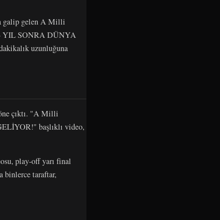
a galip gelen A Milli
nın "24 YIL SONRA DÜNYA
 dakikalık uzunluğuna
 öne çıktı. "A Milli
LİYOR!" başlıklı video,
u, play-off yarı final
 binlerce taraftar,