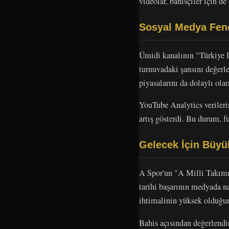
videolar, bahisçiler için de
Sosyal Medya Feno
Ümidi kanalının "Türkiy
turnuvadaki şansını değerle
piyasalarını da dolaylı olar
YouTube Analytics verilerin
artış gösterdi. Bu durum, f
Gelecek İçin Büyük
A Spor'un "A Milli Takımı
tarihi başarının medyada na
ihtimalinin yüksek olduğun
Bahis açısından değerlendi