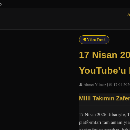
>
A
🎥 Video Trend
17 Nisan 2
YouTube'u 
👤 Ahmet Yilmaz | 📅 17.04.2026
Milli Takımın Zafe
17 Nisan 2026 itibariyle, 
platformları tam anlamıyla 