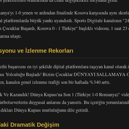
s şirketlerinin oranlarında da ciddi değişiklikler meydana geldi.
manya'yı 1-0 yenen ve ardından finalinde Kosova karşısında aynı skorl
ital platformlarda büyük yankı uyandırdı. Sports Digitale kanalı
cuklar Başardı, Kosova 0 - 1 Türkiye" başlıklı videosu, 1 saat 23
rına ulaştı.
yonu ve İzlenme Rekorları
ihi başarısını en iyi şekilde dijital platformlara taşıyan kanal olarak
pası Yolculuğu Başladı! Bizim Çocuklar DÜNYAYI SALLAMAYA GE
n, kanalın genel izlenme trafiği son bir haftada %340 arttı.
ık Ve Kazandık! Dünya Kupası'na Son 1 (Türkiye 1-0 Romanya)" videos
utbolseverlerin duygusal anlarını da yansıttı. Bu içeriğin yorumlarında
ldıkları Dünya Kupası mutluluğunu dile getirdi.
daki Dramatik Değişim