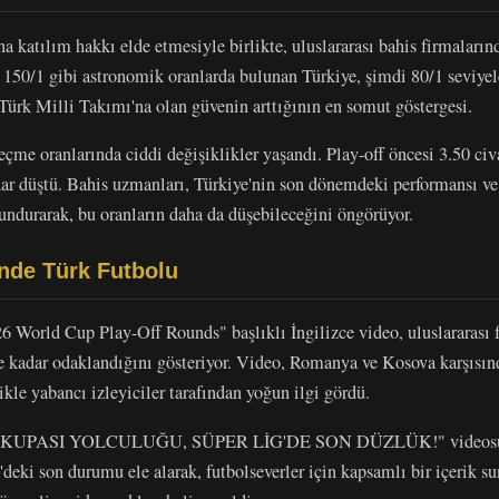
a katılım hakkı elde etmesiyle birlikte, uluslararası bahis firmaları
 150/1 gibi astronomik oranlarda bulunan Türkiye, şimdi 80/1 seviyele
 Türk Milli Takımı'na olan güvenin arttığının en somut göstergesi.
çme oranlarında ciddi değişiklikler yaşandı. Play-off öncesi 3.50 ci
dar düştü. Bahis uzmanları, Türkiye'nin son dönemdeki performansı v
undurarak, bu oranların daha da düşebileceğini öngörüyor.
nde Türk Futbolu
6 World Cup Play-Off Rounds" başlıklı İngilizce video, uluslararası f
ne kadar odaklandığını gösteriyor. Video, Romanya ve Kosova karşısı
ikle yabancı izleyiciler tarafından yoğun ilgi gördü.
A KUPASI YOLCULUĞU, SÜPER LİG'DE SON DÜZLÜK!" videosu is
deki son durumu ele alarak, futbolseverler için kapsamlı bir içerik su