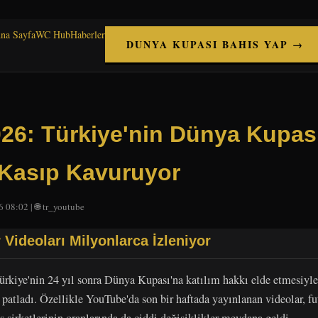
na Sayfa
WC Hub
Haberler
DUNYA KUPASI BAHIS YAP →
026: Türkiye'nin Dünya Kupas
Kasıp Kavuruyor
 08:02 | 🌐 tr_youtube
r Videoları Milyonlarca İzleniyor
Türkiye'nin 24 yıl sonra Dünya Kupası'na katılım hakkı elde etmesiyle
patladı. Özellikle YouTube'da son bir haftada yayınlanan videolar, f