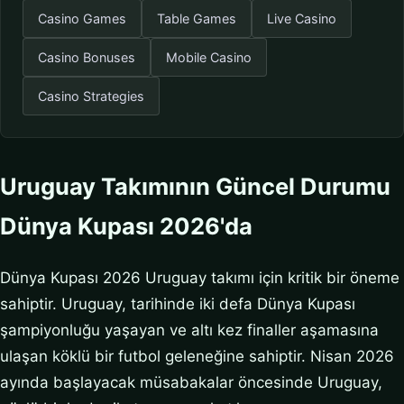
Casino Games
Table Games
Live Casino
Casino Bonuses
Mobile Casino
Casino Strategies
Uruguay Takımının Güncel Durumu
Dünya Kupası 2026'da
Dünya Kupası 2026 Uruguay takımı için kritik bir öneme
sahiptir. Uruguay, tarihinde iki defa Dünya Kupası
şampiyonluğu yaşayan ve altı kez finaller aşamasına
ulaşan köklü bir futbol geleneğine sahiptir. Nisan 2026
ayında başlayacak müsabakalar öncesinde Uruguay,