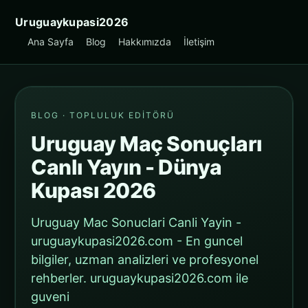
Uruguaykupasi2026
Ana Sayfa
Blog
Hakkımızda
İletişim
BLOG · TOPLULUK EDITÖRÜ
Uruguay Maç Sonuçları
Canlı Yayın - Dünya
Kupası 2026
Uruguay Mac Sonuclari Canli Yayin -
uruguaykupasi2026.com - En guncel
bilgiler, uzman analizleri ve profesyonel
rehberler. uruguaykupasi2026.com ile
guveni