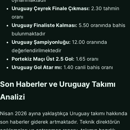
Uruguay Çeyrek Finale Çıkması:
2.30 tahmin
oranı
Uruguay Finaliste Kalması:
5.50 oranında bahis
bulunmaktadır
Uruguay Şampiyonluğu:
12.00 oranında
değerlendirilmektedir
Portekiz Maçı Üst 2.5 Gol:
1.65 oranı
Uruguay Gol Atar mı:
1.40 canli bahis oranı
Son Haberler ve Uruguay Takımı
Analizi
Nisan 2026 ayına yaklaştıkça Uruguay takımı hakkında
son haberler giderek artmaktadır. Teknik direktörün