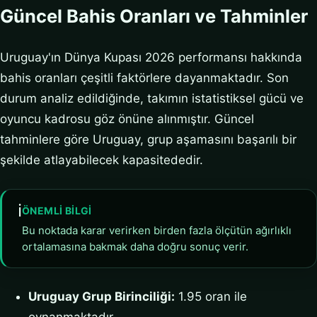
Güncel Bahis Oranları ve Tahminler
Uruguay'ın Dünya Kupası 2026 performansı hakkında
bahis oranları çeşitli faktörlere dayanmaktadır. Son
durum analiz edildiğinde, takımın istatistiksel gücü ve
oyuncu kadrosu göz önüne alınmıştır. Güncel
tahminlere göre Uruguay, grup aşamasını başarılı bir
şekilde atlayabilecek kapasitededir.
ℹ️
ÖNEMLI BILGI
Bu noktada karar verirken birden fazla ölçütün ağırlıklı
ortalamasına bakmak daha doğru sonuç verir.
Uruguay Grup Birinciliği:
1.95 oran ile
oynanmaktadır