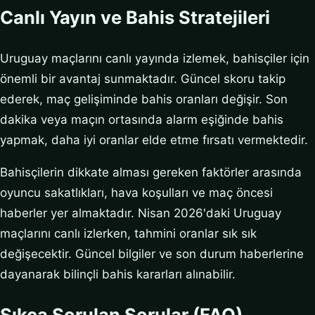
Canlı Yayın ve Bahis Stratejileri
Uruguay maçlarını canlı yayında izlemek, bahisçiler için
önemli bir avantaj sunmaktadır. Güncel skoru takip
ederek, maç gelişiminde bahis oranları değişir. Son
dakika veya maçın ortasında alarm eşiğinde bahis
yapmak, daha iyi oranlar elde etme fırsatı vermektedir.
Bahisçilerin dikkate alması gereken faktörler arasında
oyuncu sakatlıkları, hava koşulları ve maç öncesi
haberler yer almaktadır. Nisan 2026'daki Uruguay
maçlarını canlı izlerken, tahmini oranlar sık sık
değişecektir. Güncel bilgiler ve son durum haberlerine
dayanarak bilinçli bahis kararları alınabilir.
Sıkça Sorulan Sorular (FAQ)