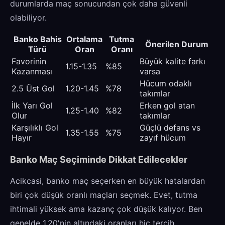
durumlarda maç sonucundan çok daha güvenli
olabiliyor.
Banko Bahis
Ortalama
Tutma
Önerilen Durum
Türü
Oran
Oranı
Favorinin
Büyük kalite farkı
1.15-1.35
%85
Kazanması
varsa
Hücum odaklı
2.5 Üst Gol
1.20-1.45
%78
takımlar
İlk Yarı Gol
Erken gol atan
1.25-1.40
%82
Olur
takımlar
Karşılıklı Gol
Güçlü defans vs
1.35-1.55
%75
Hayır
zayıf hücum
Banko Maç Seçiminde Dikkat Edilecekler
Acikcasi, banko maç seçerken en büyük hatalardan
biri çok düşük oranlı maçları seçmek. Evet, tutma
ihtimali yüksek ama kazanç çok düşük kalıyor. Ben
genelde 1.20'nin altındaki oranları hiç tercih