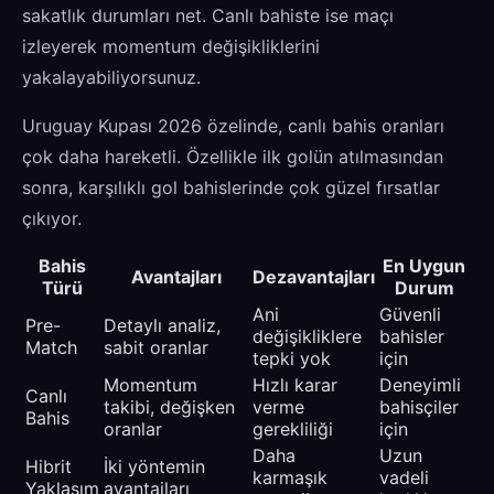
sakatlık durumları net. Canlı bahiste ise maçı
izleyerek momentum değişikliklerini
yakalayabiliyorsunuz.
Uruguay Kupası 2026 özelinde, canlı bahis oranları
çok daha hareketli. Özellikle ilk golün atılmasından
sonra, karşılıklı gol bahislerinde çok güzel fırsatlar
çıkıyor.
Bahis
En Uygun
Avantajları
Dezavantajları
Türü
Durum
Ani
Güvenli
Pre-
Detaylı analiz,
değişikliklere
bahisler
Match
sabit oranlar
tepki yok
için
Momentum
Hızlı karar
Deneyimli
Canlı
takibi, değişken
verme
bahisçiler
Bahis
oranlar
gerekliliği
için
Daha
Uzun
Hibrit
İki yöntemin
karmaşık
vadeli
Yaklaşım
avantajları