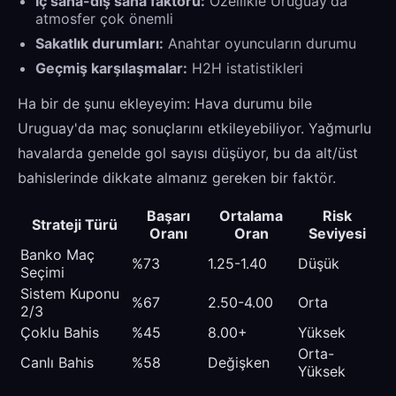
İç saha-dış saha faktörü:
Özellikle Uruguay'da
atmosfer çok önemli
Sakatlık durumları:
Anahtar oyuncuların durumu
Geçmiş karşılaşmalar:
H2H istatistikleri
Ha bir de şunu ekleyeyim: Hava durumu bile
Uruguay'da maç sonuçlarını etkileyebiliyor. Yağmurlu
havalarda genelde gol sayısı düşüyor, bu da alt/üst
bahislerinde dikkate almanız gereken bir faktör.
Başarı
Ortalama
Risk
Strateji Türü
Oranı
Oran
Seviyesi
Banko Maç
%73
1.25-1.40
Düşük
Seçimi
Sistem Kuponu
%67
2.50-4.00
Orta
2/3
Çoklu Bahis
%45
8.00+
Yüksek
Orta-
Canlı Bahis
%58
Değişken
Yüksek