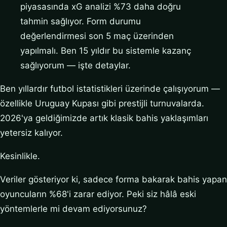
piyasasında xG analizi %73 daha doğru
tahmin sağlıyor. Form durumu
değerlendirmesi son 5 maç üzerinden
yapılmalı. Ben 15 yıldır bu sistemle kazanç
sağlıyorum — işte detaylar.
Ben yıllardır futbol istatistikleri üzerinde çalışıyorum —
özellikle Uruguay Kupası gibi prestijli turnuvalarda.
2026'ya geldiğimizde artık klasik bahis yaklaşımları
yetersiz kalıyor.
Kesinlikle.
Veriler gösteriyor ki, sadece forma bakarak bahis yapan
oyuncuların %68'i zarar ediyor. Peki siz hâlâ eski
yöntemlerle mi devam ediyorsunuz?