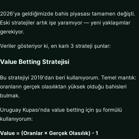
2026'ya geldiğimizde bahis piyasası tamamen değişti.
Eski stratejiler artık işe yaramıyor — yeni yaklaşımlar
gerekiyor.
Veriler gösteriyor ki, en karlı 3 strateji şunlar:
Value Betting Stratejisi
Bu stratejiyi 2019'dan beri kullanıyorum. Temel mantık:
oranların gerçek olasılıktan yüksek olduğu bahisleri
bulmak.
Uruguay Kupası'nda value betting için şu formülü
kullanıyorum:
Value = (Oranlar × Gerçek Olasılık) - 1