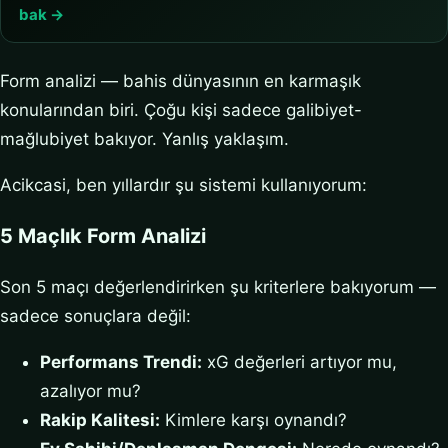
bak →
Form analizi — bahis dünyasının en karmaşık
konularından biri. Çoğu kişi sadece galibiyet-
mağlubiyet bakıyor. Yanlış yaklaşım.
Acikcasi, ben yıllardır şu sistemi kullanıyorum:
5 Maçlık Form Analizi
Son 5 maçı değerlendirirken şu kriterlere bakıyorum —
sadece sonuçlara değil:
Performans Trendi:
xG değerleri artıyor mu,
azalıyor mu?
Rakip Kalitesi:
Kimlere karşı oynandı?