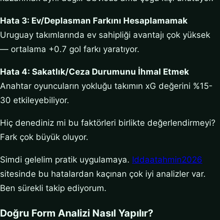
Hata 3: Ev/Deplasman Farkını Hesaplamamak
Uruguay takımlarında ev sahipliği avantajı çok yüksek
— ortalama +0.7 gol farkı yaratıyor.
Hata 4: Sakatlık/Ceza Durumunu İhmal Etmek
Anahtar oyuncuların yokluğu takımın xG değerini %15-
30 etkileyebiliyor.
Hiç denediniz mi bu faktörleri birlikte değerlendirmeyi?
Fark çok büyük oluyor.
Simdi gelelim pratik uygulamaya.
Iddaatahmin2026
sitesinde bu hatalardan kaçınan çok iyi analizler var.
Ben sürekli takip ediyorum.
Doğru Form Analizi Nasıl Yapılır?