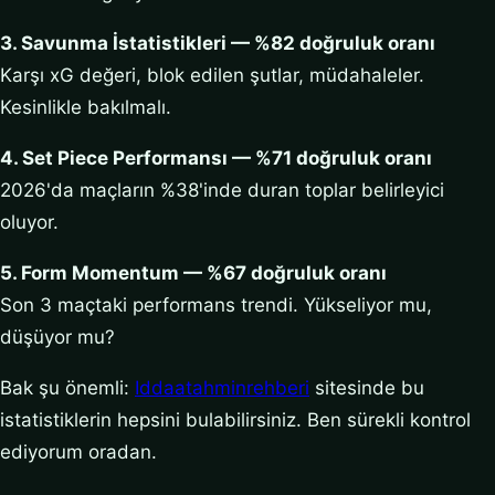
3. Savunma İstatistikleri — %82 doğruluk oranı
Karşı xG değeri, blok edilen şutlar, müdahaleler.
Kesinlikle bakılmalı.
4. Set Piece Performansı — %71 doğruluk oranı
2026'da maçların %38'inde duran toplar belirleyici
oluyor.
5. Form Momentum — %67 doğruluk oranı
Son 3 maçtaki performans trendi. Yükseliyor mu,
düşüyor mu?
Bak şu önemli:
Iddaatahminrehberi
sitesinde bu
istatistiklerin hepsini bulabilirsiniz. Ben sürekli kontrol
ediyorum oradan.