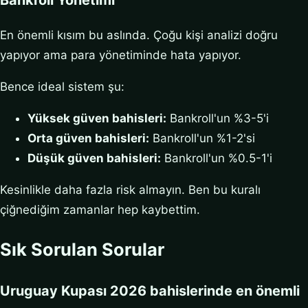
En önemli kısım bu aslında. Çoğu kişi analizi doğru
yapıyor ama para yönetiminde hata yapıyor.
Bence ideal sistem şu:
Yüksek güven bahisleri:
Bankroll'un %3-5'i
Orta güven bahisleri:
Bankroll'un %1-2'si
Düşük güven bahisleri:
Bankroll'un %0.5-1'i
Kesinlikle daha fazla risk almayın. Ben bu kuralı
çiğnediğim zamanlar hep kaybettim.
Sık Sorulan Sorular
Uruguay Kupası 2026 bahislerinde en önemli