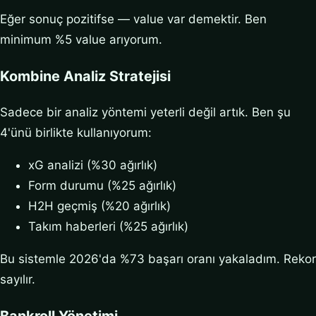
Eğer sonuç pozitifse — value var demektir. Ben
minimum %5 value arıyorum.
Kombine Analiz Stratejisi
Sadece bir analiz yöntemi yeterli değil artık. Ben şu
4'ünü birlikte kullanıyorum:
xG analizi (%30 ağırlık)
Form durumu (%25 ağırlık)
H2H geçmiş (%20 ağırlık)
Takım haberleri (%25 ağırlık)
Bu sistemle 2026'da %73 başarı oranı yakaladım. Rekor
sayılır.
Bankroll Yönetimi