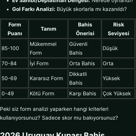
Ev Sahibi/Deplasman Dengesi:
Nerede oynandı?
Gol Farkı Analizi:
Büyük skorlarla mı kazanıldı?
Form
Bahis
Risk
Tanım
Puanı
Önerisi
Seviyesi
Mükemmel
Güvenli
85-100
Düşük
Form
Bahis
70-84
İyi Form
Orta Bahis
Orta
Dikkatli
50-69
Kararsız Form
Yüksek
Bahis
0-49
Kötü Form
Karşı Bahis
Çok Yüksek
Peki siz form analizi yaparken hangi kriterleri
kullanıyorsunuz? Sadece skor mu bakıyorsunuz?
2026 Uruguay Kupası Bahis