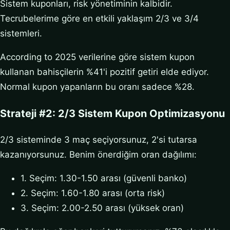
Sistem kuponları, risk yönetiminin kalbidir.
Tecrubelerime göre en etkili yaklaşım 2/3 ve 3/4
sistemleri.
According to 2025 verilerine göre sistem kupon
kullanan bahisçilerin %41'i pozitif getiri elde ediyor.
Normal kupon yapanların bu oranı sadece %28.
Strateji #2: 2/3 Sistem Kupon Optimizasyonu
2/3 sisteminde 3 maç seçiyorsunuz, 2'si tutarsa
kazanıyorsunuz. Benim önerdiğim oran dağılımı:
1. Seçim: 1.30-1.50 arası (güvenli banko)
2. Seçim: 1.60-1.80 arası (orta risk)
3. Seçim: 2.00-2.50 arası (yüksek oran)