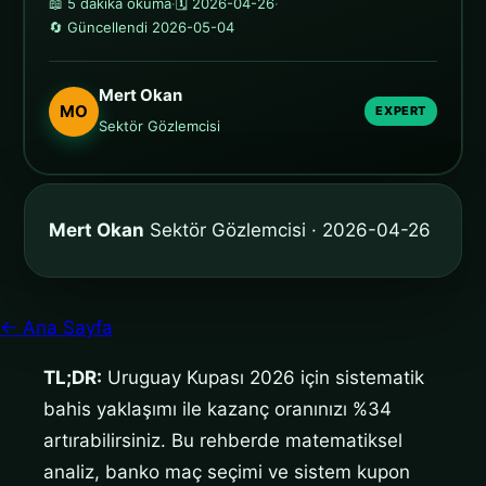
📖 5 dakika okuma
·
🗓️ 2026-04-26
·
🔄 Güncellendi 2026-05-04
Mert Okan
MO
EXPERT
Sektör Gözlemcisi
Mert Okan
Sektör Gözlemcisi · 2026-04-26
← Ana Sayfa
TL;DR:
Uruguay Kupası 2026 için sistematik
bahis yaklaşımı ile kazanç oranınızı %34
artırabilirsiniz. Bu rehberde matematiksel
analiz, banko maç seçimi ve sistem kupon