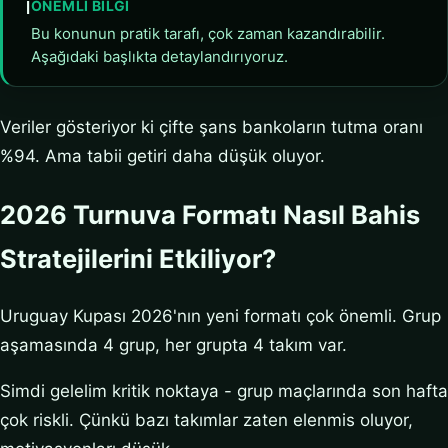
ℹ️
ÖNEMLI BILGI
Bu konunun pratik tarafı, çok zaman kazandırabilir.
Aşağıdaki başlıkta detaylandırıyoruz.
Veriler gösteriyor ki çifte şans bankoların tutma oranı
%94. Ama tabii getiri daha düşük oluyor.
2026 Turnuva Formatı Nasıl Bahis
Stratejilerini Etkiliyor?
Uruguay Kupası 2026'nın yeni formatı çok önemli. Grup
aşamasında 4 grup, her grupta 4 takım var.
Simdi gelelim kritik noktaya - grup maçlarında son hafta
çok riskli. Çünkü bazı takımlar zaten elenmis oluyor,