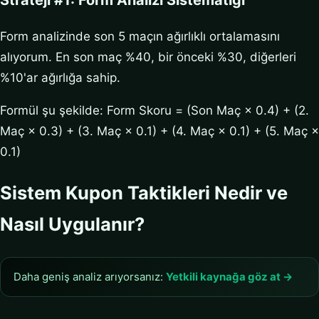
Strateji #1: Form Analizi Sistematiği
Form analizinde son 5 maçın ağırlıklı ortalamasını
alıyorum. En son maç %40, bir önceki %30, diğerleri
%10'ar ağırlığa sahip.
Formül şu şekilde: Form Skoru = (Son Maç × 0.4) + (2.
Maç × 0.3) + (3. Maç × 0.1) + (4. Maç × 0.1) + (5. Maç ×
0.1)
Sistem Kupon Taktikleri Nedir ve
Nasıl Uygulanır?
Daha geniş analiz arıyorsanız:
Yetkili kaynağa göz at →