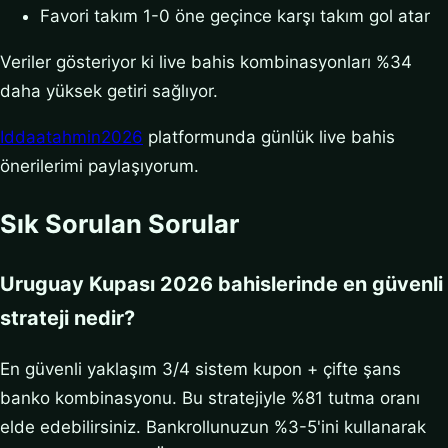
Favori takım 1-0 öne geçince karşı takım gol atar
Veriler gösteriyor ki live bahis kombinasyonları %34
daha yüksek getiri sağlıyor.
Iddaatahmin2026
platformunda günlük live bahis
önerilerimi paylaşıyorum.
Sık Sorulan Sorular
Uruguay Kupası 2026 bahislerinde en güvenli
strateji nedir?
En güvenli yaklaşım 3/4 sistem kupon + çifte şans
banko kombinasyonu. Bu stratejiyle %81 tutma oranı
elde edebilirsiniz. Bankrollunuzun %3-5'ini kullanarak