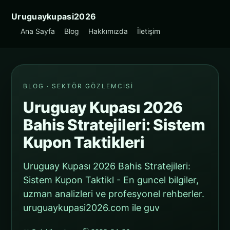
Uruguaykupasi2026
Ana Sayfa
Blog
Hakkımızda
İletişim
BLOG · SEKTÖR GÖZLEMCISI
Uruguay Kupası 2026
Bahis Stratejileri: Sistem
Kupon Taktikleri
Uruguay Kupası 2026 Bahis Stratejileri:
Sistem Kupon Taktikl - En guncel bilgiler,
uzman analizleri ve profesyonel rehberler.
uruguaykupasi2026.com ile guv