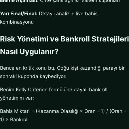
Eleme Aşaması:
Çifte şans ağırlıklı sistem kuponları
Yarı Final/Final:
Detaylı analiz + live bahis
kombinasyonu
Risk Yönetimi ve Bankroll Stratejileri
Nasıl Uygulanır?
Bence en kritik konu bu. Çoğu kişi kazandığı parayı bir
sonraki kuponda kaybediyor.
Benim Kelly Criterion formülüne dayalı bankroll
yönetimim var:
Bahis Miktarı = (Kazanma Olasılığı × Oran - 1) / (Oran -
1) × Bankroll