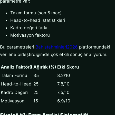
parametre var:
Takım formu (son 5 maç)
Head-to-head istatistikleri
Kadro değeri farkı
Motivasyon faktörü
Bu parametreleri
Bahistahminleri2026
platformundaki
verilerle birleştirdiğimde çok etkili sonuçlar alıyorum.
Analiz Faktörü
Ağırlık (%)
Etki Skoru
Takım Formu
35
8.2/10
Head-to-Head
25
7.8/10
Kadro Değeri
25
7.5/10
Motivasyon
15
6.9/10