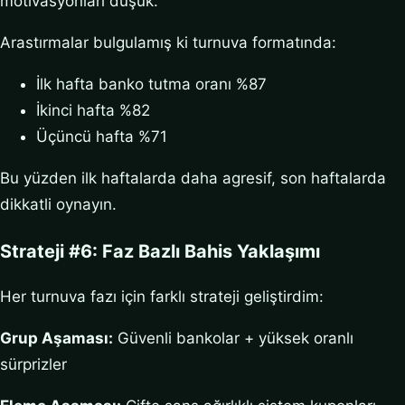
motivasyonları düşük.
Arastırmalar bulgulamış ki turnuva formatında:
İlk hafta banko tutma oranı %87
İkinci hafta %82
Üçüncü hafta %71
Bu yüzden ilk haftalarda daha agresif, son haftalarda
dikkatli oynayın.
Strateji #6: Faz Bazlı Bahis Yaklaşımı
Her turnuva fazı için farklı strateji geliştirdim:
Grup Aşaması:
Güvenli bankolar + yüksek oranlı
sürprizler