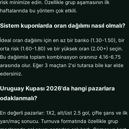
risk minimize edin. Özellikle grup aşamasının ilk
haftalarında bu yöntem çok etkili.
Sistem kuponlarda oran dağılımı nasıl olmalı?
İdeal oran dağılımı için en az bir banko (1.30-1.50), bir
orta risk (1.60-1.80) ve bir yüksek oran (2.00+) seçin.
Bu dağılımla toplam kombinasyon oranınız 4.16-6.75
arasında olur. Eğer 3 maçtan 2'si tutarsa bile kar elde
edersiniz.
Uruguay Kupası 2026'da hangi pazarlara
odaklanmalı?
En değerli pazarlar: 1X2, alt/üst 2.5 gol, çifte şans ve ilk
yarı/maç sonucu. Turnuva formatında özellikle grup