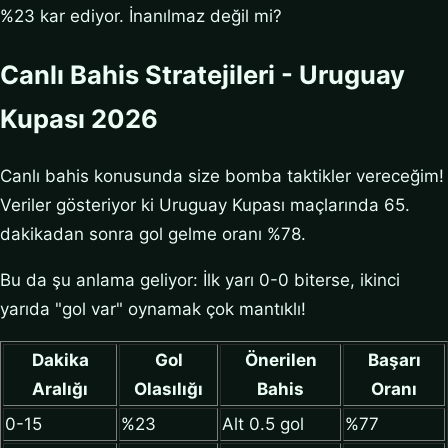
%23 kar ediyor. İnanılmaz değil mi?
Canlı Bahis Stratejileri - Uruguay
Kupası 2026
Canlı bahis konusunda size bomba taktikler vereceğim!
Veriler gösteriyor ki Uruguay Kupası maçlarında 65.
dakikadan sonra gol gelme oranı %78.
Bu da şu anlama geliyor: İlk yarı 0-0 biterse, ikinci
yarıda "gol var" oynamak çok mantıklı!
Dakika
Gol
Önerilen
Başarı
Aralığı
Olasılığı
Bahis
Oranı
0-15
%23
Alt 0.5 gol
%77