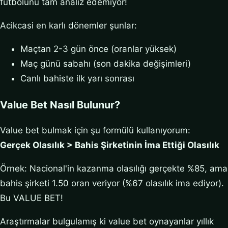
futbolunu tam analiz edemiyor!
Acikcasi en karlı dönemler şunlar:
Maçtan 2-3 gün önce (oranlar yüksek)
Maç günü sabahı (son dakika değişimleri)
Canlı bahiste ilk yarı sonrası
Value Bet Nasıl Bulunur?
Value bet bulmak için şu formülü kullanıyorum:
Gerçek Olasılık > Bahis Şirketinin İma Ettiği Olasılık
Örnek: Nacional'in kazanma olasılığı gerçekte %85, ama
bahis şirketi 1.50 oran veriyor (%67 olasılık ima ediyor).
Bu VALUE BET!
Araştırmalar bulgulamış ki value bet oynayanlar yıllık