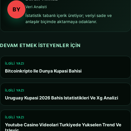
Veri Analisti
BY
İstatistik tabanlı içerik üretiyor; veriyi sade ve
anlaşılır biçimde aktarmaya odaklanır.
DEVAM ETMEK ISTEYENLER IÇIN
İLGILI YAZI
Bitcoinkripto Ile Dunya Kupasi Bahisi
İLGILI YAZI
Uruguay Kupasi 2026 Bahis Istatistikleri Ve Xg Analizi
İLGILI YAZI
Youtube Casino Videolari Turkiyede Yukselen Trend Ve
Izleyic