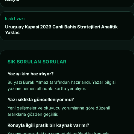
İLGILI YAZI
Uruguay Kupasi 2026 Canli Bahis Stratejileri Analitik
Yaklas
SIK SORULAN SORULAR
Yazıyı kim hazırlıyor?
Bu yazı Burak Yılmaz tarafından hazırlandı. Yazar bilgisi
yazının hemen altındaki kartta yer alıyor.
Yazı sıklıkla güncelleniyor mu?
Yeni gelişmeler ve okuyucu yorumlarına göre düzenli
aralıklarla gözden geçirilir.
Konuyla ilgili pratik bir kaynak var mı?
Yazının ortasındaki ve sonundaki bağlantılar konuyla