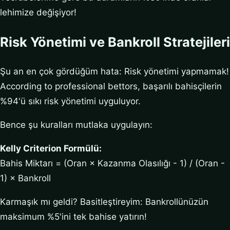
lehimize değişiyor!
Risk Yönetimi ve Bankroll Stratejileri
Şu an en çok gördüğüm hata: Risk yönetimi yapmamak!
According to professional bettors, başarılı bahisçilerin
%94'ü sıkı risk yönetimi uyguluyor.
Bence şu kuralları mutlaka uygulayın:
Kelly Criterion Formülü:
Bahis Miktarı = (Oran × Kazanma Olasılığı - 1) / (Oran -
1) × Bankroll
Karmaşık mı geldi? Basitleştireyim: Bankrollünüzün
maksimum %5'ini tek bahise yatırın!