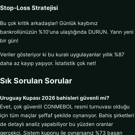
Stop-Loss Stratejisi
Bu çok kritik arkadaşlar! Günlük kaybınız
bankrollünüzün %10'una ulaştığında DURUN. Yarın yeni
bir gün!
Veriler gösteriyor ki bu kuralı uygulayanlar yıllık %87
daha az kayıp yaşıyor. İstatistik çok net!
Sık Sorulan Sorular
Uruguay Kupası 2026 bahisleri güvenli mi?
Evet, çok güvenli! CONMEBOL resmi turnuvası olduğu
için tüm maçlar şeffaf şekilde oynanıyor. Bahis şirketleri
de detaylı analiz yapabiliyor bu yüzden oranlar
gerçekçi. Sistem kuponu ile oynarsanız %73 başarı