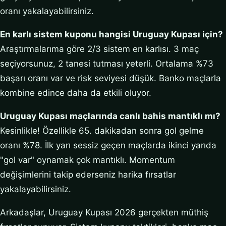
oranı yakalayabilirsiniz.
En karlı sistem kuponu hangisi Uruguay Kupası için?
Araştırmalarıma göre 2/3 sistem en karlısı. 3 maç
seçiyorsunuz, 2 tanesi tutması yeterli. Ortalama %73
başarı oranı var ve risk seviyesi düşük. Banko maçlarla
kombine edince daha da etkili oluyor.
Uruguay Kupası maçlarında canlı bahis mantıklı mı?
Kesinlikle! Özellikle 65. dakikadan sonra gol gelme
oranı %78. İlk yarı sessiz geçen maçlarda ikinci yarıda
"gol var" oynamak çok mantıklı. Momentum
değişimlerini takip ederseniz harika fırsatlar
yakalayabilirsiniz.
Arkadaşlar, Uruguay Kupası 2026 gerçekten müthiş