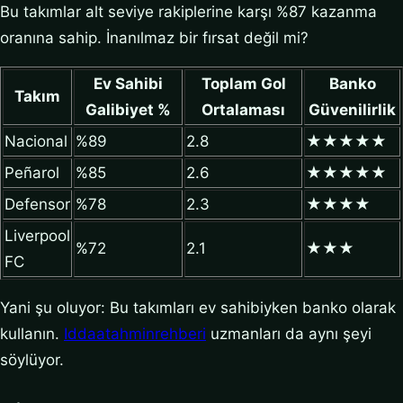
Bu takımlar alt seviye rakiplerine karşı %87 kazanma
oranına sahip. İnanılmaz bir fırsat değil mi?
Ev Sahibi
Toplam Gol
Banko
Takım
Galibiyet %
Ortalaması
Güvenilirlik
Nacional
%89
2.8
★★★★★
Peñarol
%85
2.6
★★★★★
Defensor
%78
2.3
★★★★
Liverpool
%72
2.1
★★★
FC
Yani şu oluyor: Bu takımları ev sahibiyken banko olarak
kullanın.
Iddaatahminrehberi
uzmanları da aynı şeyi
söylüyor.