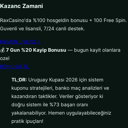
Kazanc Zamani
RaxCasino'da %100 hosgeldin bonusu + 100 Free Spin.
Guvenli ve lisansli, 7/24 canli destek.
HEMEN UYE OL »
💰
7 Gun %20 Kayip Bonusu
— bugun kayit olanlara
ozel
BONUSU AL
TL;DR:
Uruguay Kupası 2026 için sistem
kuponu stratejileri, banko maç analizleri ve
kazandıran taktikler. Veriler gösteriyor ki
doğru sistem ile %73 başarı oranı
yakalanabiliyor. Hemen uygulayabileceğiniz
pratik ipuçları!