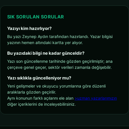
SIK SORULAN SORULAR
Yazıyı kim hazırlıyor?
Bu yazı Zeynep Aydın tarafından hazırlandı. Yazar bilgisi
yazının hemen altındaki kartta yer alıyor.
Bu yazıdaki bilgi ne kadar günceldir?
Yazı son güncellenme tarihinde gözden geçirilmiştir; ana
çerçeve genel geçer, sektör verileri zamanla değişebilir.
Yazı sıklıkla güncelleniyor mu?
Yeni gelişmeler ve okuyucu yorumlarına göre düzenli
aralıklarla gözden geçirilir.
Aynı konunun farklı açılarını ele alan
>uzman yazarlarımızın
diğer içeriklerini de inceleyebilirsiniz.