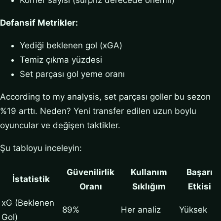
Defansif Metrikler:
Yediği beklenen gol (xGA)
Temiz çıkma yüzdesi
Set parçası gol yeme oranı
According to my analysis, set parçası goller bu sezon
%19 arttı. Neden? Yeni transfer edilen uzun boylu
oyuncular ve değişen taktikler.
Şu tabloyu inceleyin:
Güvenilirlik
Kullanım
Başarı
İstatistik
Oranı
Sıklığım
Etkisi
xG (Beklenen
89%
Her analiz
Yüksek
Gol)