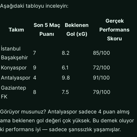
Aşağıdaki tabloyu inceleyin:
Gerçek
Son 5 Maç
Beklenen
Takım
Performans
Puanı
Gol (xG)
Skoru
İstanbul
7
8.2
85/100
Başakşehir
Konyaspor
9
6.1
72/100
Antalyaspor
4
9.8
91/100
Gaziantep
8
7.5
79/100
FK
Görüyor musunuz? Antalyaspor sadece 4 puan almış
ama beklenen gol değeri çok yüksek. Bu demek oluyor
ki performans iyi — sadece şanssızlık yaşamışlar.