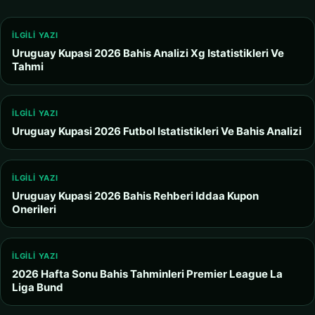
İLGILI YAZI
Uruguay Kupasi 2026 Bahis Analizi Xg Istatistikleri Ve
Tahmi
İLGILI YAZI
Uruguay Kupasi 2026 Futbol Istatistikleri Ve Bahis Analizi
İLGILI YAZI
Uruguay Kupasi 2026 Bahis Rehberi Iddaa Kupon
Onerileri
İLGILI YAZI
2026 Hafta Sonu Bahis Tahminleri Premier League La
Liga Bund