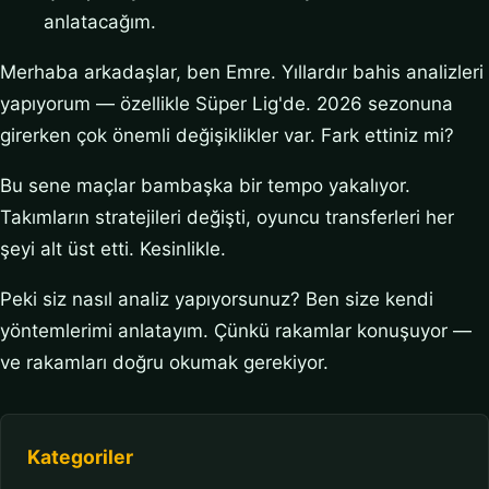
anlatacağım.
Merhaba arkadaşlar, ben Emre. Yıllardır bahis analizleri
yapıyorum — özellikle Süper Lig'de. 2026 sezonuna
girerken çok önemli değişiklikler var. Fark ettiniz mi?
Bu sene maçlar bambaşka bir tempo yakalıyor.
Takımların stratejileri değişti, oyuncu transferleri her
şeyi alt üst etti. Kesinlikle.
Peki siz nasıl analiz yapıyorsunuz? Ben size kendi
yöntemlerimi anlatayım. Çünkü rakamlar konuşuyor —
ve rakamları doğru okumak gerekiyor.
Kategoriler