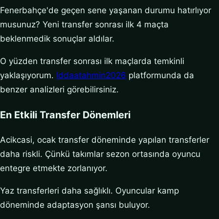
Fenerbahçe'de geçen sene yaşanan durumu hatırlıyor
musunuz? Yeni transfer sonrası ilk 4 maçta
beklenmedik sonuçlar aldılar.
O yüzden transfer sonrası ilk maçlarda temkinli
yaklaşıyorum.
Iddaatahmin2026
platformunda da
benzer analizleri görebilirsiniz.
En Etkili Transfer Dönemleri
Acikcasi, ocak transfer döneminde yapılan transferler
daha riskli. Çünkü takımlar sezon ortasında oyuncu
entegre etmekte zorlanıyor.
Yaz transferleri daha sağlıklı. Oyuncular kamp
döneminde adaptasyon şansı buluyor.