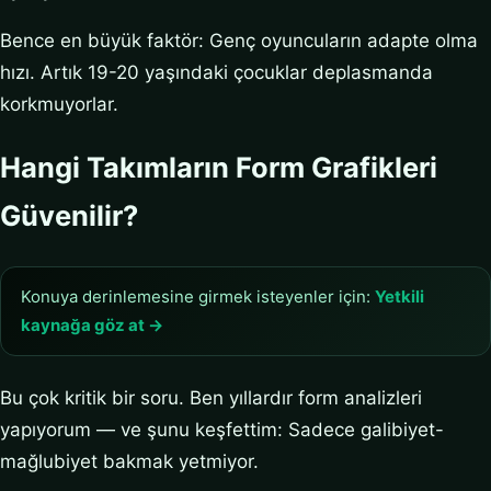
Bence en büyük faktör: Genç oyuncuların adapte olma
hızı. Artık 19-20 yaşındaki çocuklar deplasmanda
korkmuyorlar.
Hangi Takımların Form Grafikleri
Güvenilir?
Konuya derinlemesine girmek isteyenler için:
Yetkili
kaynağa göz at →
Bu çok kritik bir soru. Ben yıllardır form analizleri
yapıyorum — ve şunu keşfettim: Sadece galibiyet-
mağlubiyet bakmak yetmiyor.