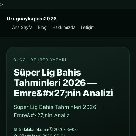
>
Uruguaykupasi2026
Ana Sayfa
Blog
Hakkımızda
İletişim
BLOG · REHBER YAZARI
Süper Lig Bahis
Tahminleri 2026 —
Emre&#x27;nin Analizi
Süper Lig Bahis Tahminleri 2026 —
Emre&#x27;nin Analizi
📖 5 dakika okuma
·
🗓️ 2026-05-03
·