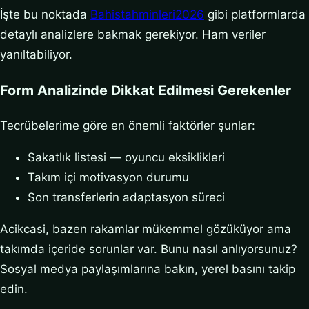
İşte bu noktada
Bahistahminleri2026
gibi platformlarda
detaylı analizlere bakmak gerekiyor. Ham veriler
yanıltabiliyor.
Form Analizinde Dikkat Edilmesi Gerekenler
Tecrübelerime göre en önemli faktörler şunlar:
Sakatlık listesi — oyuncu eksiklikleri
Takım içi motivasyon durumu
Son transferlerin adaptasyon süreci
Acikcasi, bazen rakamlar mükemmel gözüküyor ama
takımda içeride sorunlar var. Bunu nasıl anlıyorsunuz?
Sosyal medya paylaşımlarına bakın, yerel basını takip
edin.