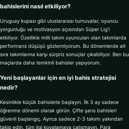
bahislerini nasıl etkiliyor?
Uruguay kupası gibi uluslararası turnuvalar, oyuncu
yorgunluğu ve motivasyon açısından Süper Lig'i
etkiliyor. Özellikle milli takım oyuncuları olan takımlarda
performans düşüşü gözlemliyorum. Bu dönemlerde alt
sıra takımlarına karşı sürpriz sonuçlar çıkabiliyor. Ben bu
maçlarda daha temkinli bahisler yapıyorum.
Yeni başlayanlar için en iyi bahis stratejisi
nedir?
Kesinlikle küçük bahislerle başlayın. İlk 3 ay sadece
öğrenme dönemi olarak görün. Çifte şans bahisleri
güvenli başlangıç. Ayrıca sadece 2-3 takımı yakından
takip edin, tüm ligi kovalamaya çalışmayın. Para