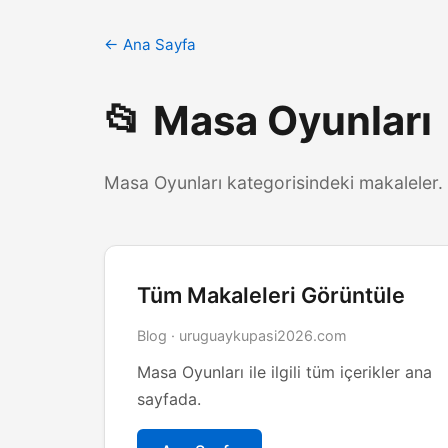
← Ana Sayfa
📂 Masa Oyunları
Masa Oyunları kategorisindeki makaleler. E
Tüm Makaleleri Görüntüle
Blog · uruguaykupasi2026.com
Masa Oyunları ile ilgili tüm içerikler ana
sayfada.