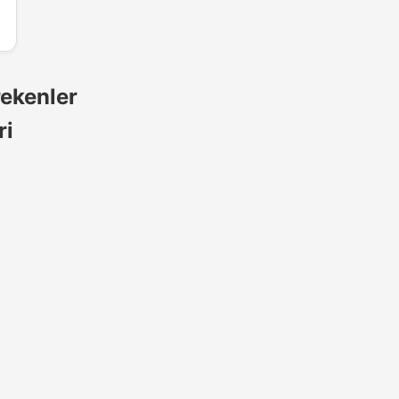
ekenler
ri